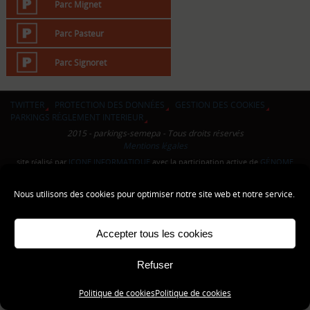
Parc Mignet
Parc Pasteur
Parc Signoret
TWITTER
PROTECTION DES DONNÉES
GESTION DES COOKIES
PARKINGS RÉGLEMENT INTERIEUR
2015 - parkings-semepa - Tous droits réservés
Mentions légales
site réalisé par
ICONE INFORMATIQUE
avec la participation active de
GÉNOME
COMMUNICATION
Nous utilisons des cookies pour optimiser notre site web et notre service.
Accepter tous les cookies
Refuser
Politique de cookies
Politique de cookies